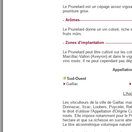
Le Prunelard est un cépage assez vigoureu
pourriture grise.
Arômes
Le Prunelard donne un vin coloré, riche 
fruits mûrs.
Zones d'implantation
Le Prunelard peut être cultivé sur les co
Marcillac-Vallon (Aveyron) et dans le vig
vins rosés. Il ne peut cependant pas d
Appellation
Sud-Ouest
Gaillac
L'App
Les viticulteurs de la ville de Gaillac 
Donnazac, Itzac, Loubers, Puycelei, Ra
le droit d’utiliser l'Appellation d'Origin
rosés. Elle impose notamment pour le P
hectare et que sa richesse en sucre att
Le titre alcoométrique volumique naturel 