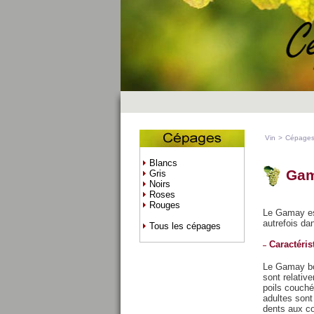
Vin
>
Cépage
Blancs
Ga
Gris
Noirs
Roses
Rouges
Le Gamay est
autrefois da
Tous les cépages
Caractéris
Le Gamay bou
sont relativ
poils couché
adultes sont
dents aux co