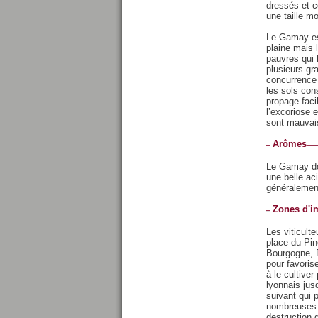
dressés et c
une taille m
Le Gamay est
plaine mais l
pauvres qui 
plusieurs gr
concurrence 
les sols cons
propage faci
l’excoriose 
sont mauvais
Arômes
Le Gamay don
une belle aci
généralement
Zones d'i
Les viticult
place du Pin
Bourgogne, P
pour favoris
à le cultive
lyonnais jus
suivant qui 
nombreuses r
destruction 