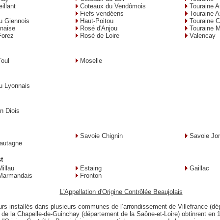
illant
Coteaux du Vendômois
Touraine 
Fiefs vendéens
Touraine A
u Giennois
Haut-Poitou
Touraine 
naise
Rosé d'Anjou
Touraine 
Forez
Rosé de Loire
Valencay
Toul
Moselle
u Lyonnais
en Diois
Savoie Chignin
Savoie Jo
autagne
t
illau
Estaing
Gaillac
Marmandais
Fronton
L'Appellation d'Origine Contrôlée Beaujolais
eurs installés dans plusieurs communes de l’arrondissement de Villefrance (d
 de la Chapelle-de-Guinchay (département de la Saône-et-Loire) obtinrent en 1