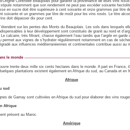
n d'Origine Contrôlée Beaujolais pour garantir la provenance de leurs vins issus
stipule notamment que son rendement ne peut pas excéder soixante hectolitr
sse en sucre doit être supérieure à cent soixante et onze grammes par litre d
nt soixante et un grammes par litre de moût pour les vins rosés. Le titre alc
vins doit dépasser dix pour cent.
’étendent sur les pentes des Monts du Beaujolais. Les sols dans lesquels ell
ndispensables à leur développement sont constitués de granit au nord et d’argi
 Le calcaire, très filtrant, chasse également l’eau tandis que l’argile en garde
u permet aux vignes de s’hydrater régulièrement notamment en cas de séche
gradé aux influences méditerranéennes et continentales contribue aussi au
dans le monde
vre trente deux mille six cents hectares dans le monde. A part en France, il 
uelques plantations existent également en Afrique du sud, au Canada et en I
Afrique
du sud
nes de Gamay sont cultivées en Afrique du sud pour élaborer des vins rouge
en Afrique
ment présent au Maroc.
Amérique