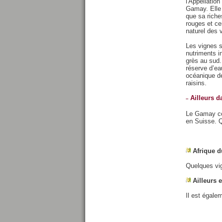
l'Appellatio
Gamay. Elle 
que sa riche
rouges et ce
naturel des 
Les vignes s
nutriments i
grès au sud.
réserve d’ea
océanique dé
raisins.
Ailleurs 
Le Gamay cou
en Suisse. Q
Afrique 
Quelques vig
Ailleurs 
Il est égale