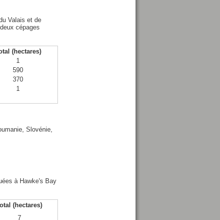
u Valais et de
s deux cépages
otal (hectares)
1
590
370
1
Roumanie, Slovénie,
ituées à Hawke's Bay
otal (hectares)
7