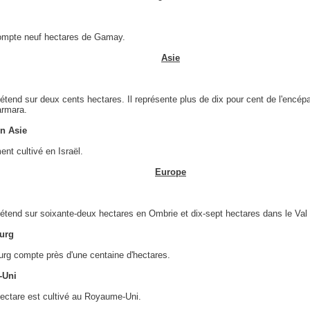
ompte neuf hectares de Gamay.
Asie
tend sur deux cents hectares. Il représente plus de dix pour cent de l'encé
armara.
en Asie
ent cultivé en Israël.
Europe
tend sur soixante-deux hectares en Ombrie et dix-sept hectares dans le Val 
urg
rg compte près d'une centaine d'hectares.
-Uni
ectare est cultivé au Royaume-Uni.