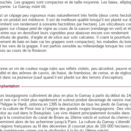
ouchés. Les grappes sont compactes et de taille moyenne. Les baies, ellipti
oyenne. Le Gamay mûrit tôt.
 un cépage peu vigoureux mais naturellement très fertile (deux cents hectoli
e vin produit est médiocre. Il est de meilleure qualité lorsqui’il est planté su
limitent son rendement à soixante hectolitres par hectare). Les viticulteurs co
appes sur chaque pied de vigne au cours de la saison (vendange en vert) et é
entre eux en densifiant leurs vignobles pour abaisser encore son rendement
titués de granite, d’argile et de silice aux sols calcaires. Il craint la pourriture
lement de baie en baie car les grappes sont compactes), les maladies du bois
et les vers de la grappe. Il est parfois sensible au millerandage lorsque les co
es au cours de la floraison.
ne un vin de couleur rouge rubis aux reflets violets, peu alcoolisé, pauvre 
dité et des arômes de cassis, de fraise, de framboise, de cerise, et de réglisse
 dans sa jeunesse (sauf quand il est planté sur des terroirs d’exception).
mplantation
eurs bourguignons cultivèrent de plus en plus le Gamay à partir du début du 14
ot noir car il mûrit plus rapidement et surtout produit davantage de raisins ma
hilippe le Hardi, ordonna en 1395 la destuction de tous les pieds de Gamay
er la culture de Pinot noir à l’origine des grands rouges bourguignons. Des viti
r plus au sud dans le Beaujolais. Les vins étaient principalement écoulés dan
qu’à la construction du canal de Briare au 18ème siècle et surtout du chemin d
permirent alors de les acheminer jusqu’à Paris. La culture du Gamay s’étendit
égions françaises au fil des décennies (il couvrait plus de 150 000 hectares 
de nombreuses vignes par le phylloxéra à la fin du 19ème siècle).