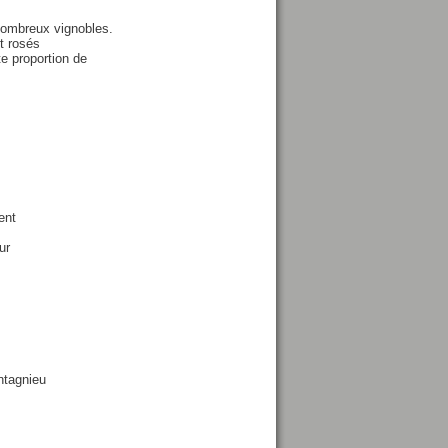
 nombreux vignobles.
et rosés
e proportion de
ent
ur
tagnieu