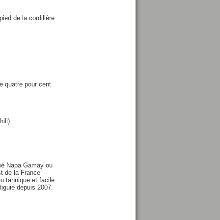
ied de la cordillère
e quatre pour cent
ili).
ommé Napa Gamay ou
st de la France
eu tannique et facile
diguié depuis 2007.