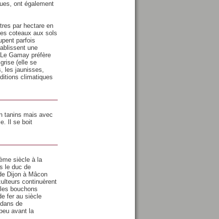
ques, ont également
tres par hectare en
r des coteaux aux sols
upent parfois
tablissent une
. Le Gamay préfère
 grise (elle se
, les jaunisses,
nditions climatiques
en tanins mais avec
. Il se boit
ème siècle à la
is le duc de
 de Dijon à Mâcon
culteurs continuèrent
s les bouchons
e fer au siècle
 dans de
peu avant la