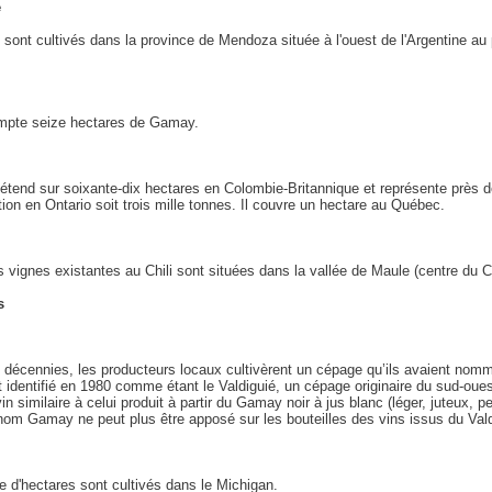
e
 sont cultivés dans la province de Mendoza située à l'ouest de l'Argentine au p
ompte seize hectares de Gamay.
tend sur soixante-dix hectares en Colombie-Britannique et représente près d
tion en Ontario soit trois mille tonnes. Il couvre un hectare au Québec.
 vignes existantes au Chili sont situées dans la vallée de Maule (centre du Ch
s
 décennies, les producteurs locaux cultivèrent un cépage qu’ils avaient n
t identifié en 1980 comme étant le Valdiguié, un cépage originaire du sud-oue
n similaire à celui produit à partir du Gamay noir à jus blanc (léger, juteux, p
 nom Gamay ne peut plus être apposé sur les bouteilles des vins issus du Val
 d'hectares sont cultivés dans le Michigan.