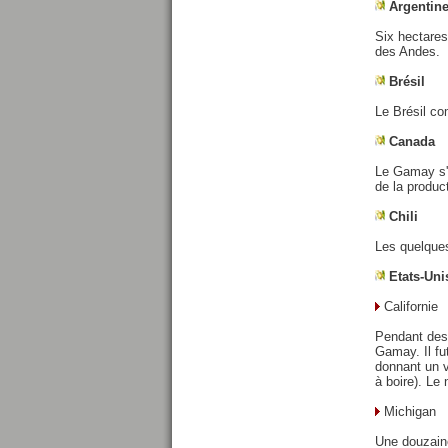
Argentin
Six hectares
des Andes.
Brésil
Le Brésil c
Canada
Le Gamay s'é
de la produc
Chili
Les quelques
Etats-Uni
Californie
Pendant des
Gamay. Il fu
donnant un vi
à boire). Le
Michigan
Une douzaine