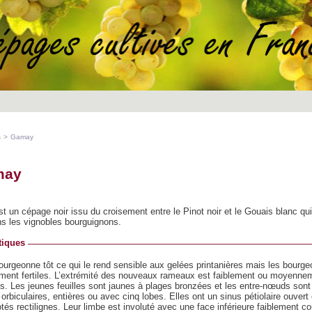
s
>
Gamay
may
 un cépage noir issu du croisement entre le Pinot noir et le Gouais blanc qu
ns les vignobles bourguignons.
tiques
rgeonne tôt ce qui le rend sensible aux gelées printanières mais les bourg
ement fertiles. L’extrémité des nouveaux rameaux est faiblement ou moyenne
s. Les jeunes feuilles sont jaunes à plages bronzées et les entre-nœuds sont 
 orbiculaires, entières ou avec cinq lobes. Elles ont un sinus pétiolaire ouvert
tés rectilignes. Leur limbe est involuté avec une face inférieure faiblement co