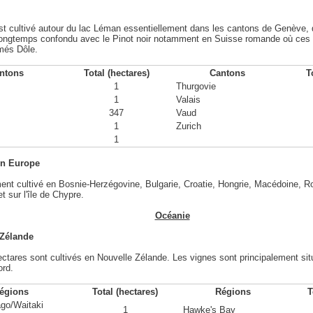
 cultivé autour du lac Léman essentiellement dans les cantons de Genève, d
t longtemps confondu avec le Pinot noir notamment en Suisse romande où ce
més Dôle.
ntons
Total (hectares)
Cantons
T
1
Thurgovie
1
Valais
347
Vaud
1
Zurich
1
en Europe
ment cultivé en Bosnie-Herzégovine, Bulgarie, Croatie, Hongrie, Macédoine, 
t sur l'île de Chypre.
Océanie
 Zélande
ectares sont cultivés en Nouvelle Zélande. Les vignes sont principalement s
ord.
égions
Total (hectares)
Régions
T
go/Waitaki
1
Hawke's Bay