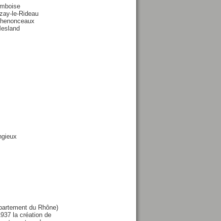
Amboise
zay-le-Rideau
Chenonceaux
Mesland
ngieux
épartement du Rhône)
937 la création de