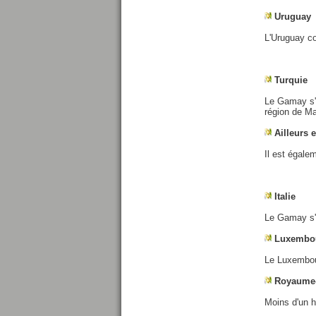
Uruguay
L'Uruguay c
Turquie
Le Gamay s'é
région de M
Ailleurs 
Il est égalem
Italie
Le Gamay s'é
Luxembo
Le Luxembou
Royaume
Moins d'un h