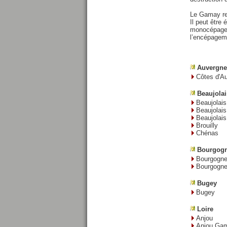
Le Gamay res
Il peut être
monocépages 
l’encépageme
Auvergne
Côtes d'A
Beaujolai
Beaujolais
Beaujolai
Beaujolais
Brouilly
Chénas
Bourgog
Bourgogn
Bourgogne
Bugey
Bugey
Loire
Anjou
Anjou Ga