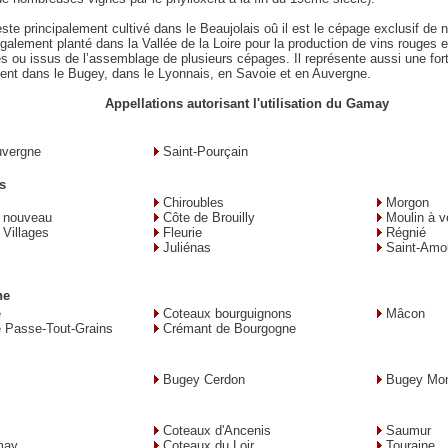
te principalement cultivé dans le Beaujolais oû il est le cépage exclusif de
 également planté dans la Vallée de la Loire pour la production de vins rouges 
ou issus de l’assemblage de plusieurs cépages. Il représente aussi une fort
nt dans le Bugey, dans le Lyonnais, en Savoie et en Auvergne.
Appellations autorisant l'utilisation du Gamay
uvergne
Saint-Pourçain
s
Chiroubles
Morgon
s nouveau
Côte de Brouilly
Moulin à v
 Villages
Fleurie
Régnié
Juliénas
Saint-Amo
ne
e
Coteaux bourguignons
Mâcon
 Passe-Tout-Grains
Crémant de Bourgogne
Bugey Cerdon
Bugey Mon
Coteaux d'Ancenis
Saumur
may
Coteaux du Loir
Touraine