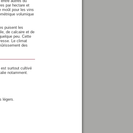
 entre autres du
es par hectare et
e moût pour les vins
oométrique volumique
es puisent les
le, de calcaire et de
 quelque peu. Cette
resse. Le climat
 mûrissement des
est surtout cultivé
talie notamment.
s légers.